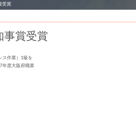
賞受賞
知事賞受賞
レス作業）1級を
7年度大阪府職業